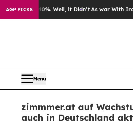
und 40%. Well, it Didn’t
As war With Iran Drove
AGP PICKS
Menu
zimmmer.at auf Wachstu
auch in Deutschland akt