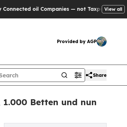
ected oil Companies — not Taxpayers — the Chance
View all
Provided by AGP
Share
 1.000 Betten und nun