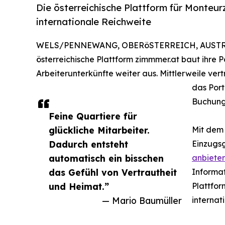
Die österreichische Plattform für Monteurz
internationale Reichweite
WELS/PENNEWANG, OBERöSTERREICH, AUSTRIA,
österreichische Plattform zimmmer.at baut ihre 
Arbeiterunterkünfte weiter aus. Mittlerweile ve
das Port
Buchunge
Feine Quartiere für
glückliche Mitarbeiter.
Mit dem 
Dadurch entsteht
Einzugsg
automatisch ein bisschen
anbiete
das Gefühl von Vertrautheit
Informat
und Heimat.”
Plattfor
— Mario Baumüller
interna